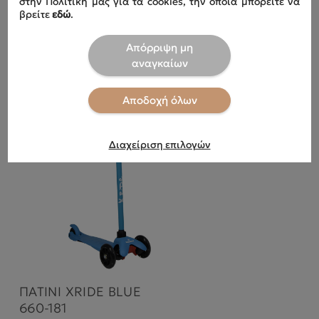
στην Πολιτική μας για τα cookies, την οποία μπορείτε να
βρείτε
εδώ
.
Απόρριψη μη
Είδατε Πρόσφατα
αναγκαίων
Αποδοχή όλων
Διαχείριση επιλογών
ΠΑΤΙΝΙ XRIDE BLUE
660-181