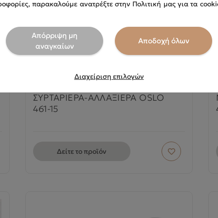
ΠΕΡΙΟΡΙΣΜΕΝΗ ΔΙΑΘΕΣΙΜΟΤΗΤΑ
οφορίες, παρακαλούμε ανατρέξτε στην Πολιτική μας για τα cooki
Απόρριψη μη
Αποδοχή όλων
αναγκαίων
Διαχείριση επιλογών
ΣΥΡΤΑΡΙΕΡΑ-ΑΛΛΑΞΙΕΡΑ OSLO
461-15
Δείτε το προϊόν