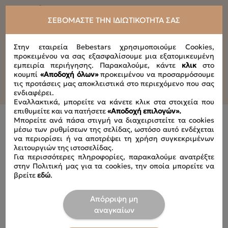
Διαστάσεις
Περιφέρεια κεφαλιού από 0,50 cm έως 0,60 cm
ΣΕΒΌΜΑΣΤΕ ΤΗΝ ΙΔΙΩΤΙΚΌΤΗΤΆ ΣΑΣ
Στην εταιρεία Bebestars χρησιμοποιούμε Cookies,
προκειμένου να σας εξασφαλίσουμε μια εξατομικευμένη
εμπειρία περιήγησης. Παρακαλούμε, κάντε
κλικ
στο
κουμπί
«Αποδοχή όλων»
προκειμένου να προσαρμόσουμε
τις προτάσεις μας αποκλειστικά στο περιεχόμενο που σας
ενδιαφέρει.
Εναλλακτικά, μπορείτε να κάνετε κλικ στα στοιχεία που
επιθυμείτε και να πατήσετε
«Αποδοχή επιλογών».
Μπορείτε ανά πάσα στιγμή να διαχειριστείτε τα cookies
μέσω των ρυθμίσεων της σελίδας, ωστόσο αυτό ενδέχεται
να περιορίσει ή να αποτρέψει τη χρήση συγκεκριμένων
λειτουργιών της ιστοσελίδας.
Για περισσότερες πληροφορίες, παρακαλούμε ανατρέξτε
Είδατε Πρόσφατα
στην Πολιτική μας για τα cookies, την οποία μπορείτε να
βρείτε
εδώ
.
Απόρριψη μη
αναγκαίων