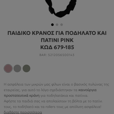
ΓΙΑ ΤΟ ΔΩΜΆΤΙΟ
ΓΙΑ ΤΟ ΠΑΙΧΝΊΔΙ
ΠΡΟΣΦΟΡΕΣ
ΠΑΙΔΙΚΟ ΚΡΑΝΟΣ ΓΙΑ ΠΟΔΗΛΑΤΟ ΚΑΙ
B2B
ΠΑΤΙΝΙ PINK
ΝΕΑ
ΚΩΔ 679-185
BAR:
5212056500143
HELP
Ο ΛΟΓΑΡΙΑΣΜΌΣ ΜΟΥ
Η ασφάλεια των μικρών μας φίλων είναι ο βασικός πυλώνας της
εταιρείας, για αυτό το λόγο σχεδιάστηκαν τα
καινούργια
ABOUT US
προστατευτικά κράνη
για ποδηλατάκια και πατίνια.
Αφήστε τα παιδιά σας να απολαύσουν τη βόλτα με το πατίνι
ΠΛΗΡΟΦΟΡΙΕΣ
τους, το ποδήλατό και τα rollers τους με απόλυτη ασφάλεια!
διαβάστε περισσότερα