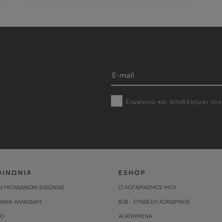
Συμφωνώ και αποδέχομαι το
r
ΟΙΝΩΝΙΑ
ESHOP
Ν.ΜΟΥΔΑΝΙΩΝ-ΣΙΘΩΝΙΑΣ
Ο ΛΟΓΑΡΙΑΣΜΟΣ ΜΟΥ
ΑΝΙΑ ΧΑΛΚΙΔΙΚΗ
B2B - ΣΥΝΔΕΣΗ ΧΟΝΔΡΙΚΗΣ
00
ΑΓΑΠΗΜΕΝΑ