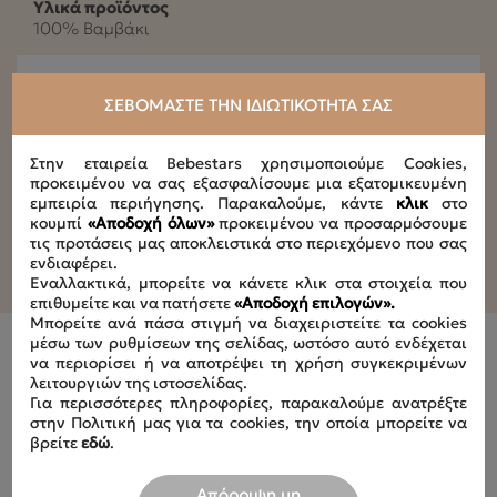
Υλικά προϊόντος
100% Βαμβάκι
Οδηγίες καθαριότητας - συντήρησης
30°C Πλυντήριο ,Xωρίς στύψιμο ,Xωρίς λευκαντικά ,Oχι
ΣΕΒΌΜΑΣΤΕ ΤΗΝ ΙΔΙΩΤΙΚΌΤΗΤΆ ΣΑΣ
στεγνωτήριο
Στην εταιρεία Bebestars χρησιμοποιούμε Cookies,
προκειμένου να σας εξασφαλίσουμε μια εξατομικευμένη
εμπειρία περιήγησης. Παρακαλούμε, κάντε
κλικ
στο
κουμπί
«Αποδοχή όλων»
προκειμένου να προσαρμόσουμε
τις προτάσεις μας αποκλειστικά στο περιεχόμενο που σας
ενδιαφέρει.
Εναλλακτικά, μπορείτε να κάνετε κλικ στα στοιχεία που
επιθυμείτε και να πατήσετε
«Αποδοχή επιλογών».
Μπορείτε ανά πάσα στιγμή να διαχειριστείτε τα cookies
μέσω των ρυθμίσεων της σελίδας, ωστόσο αυτό ενδέχεται
να περιορίσει ή να αποτρέψει τη χρήση συγκεκριμένων
λειτουργιών της ιστοσελίδας.
Για περισσότερες πληροφορίες, παρακαλούμε ανατρέξτε
στην Πολιτική μας για τα cookies, την οποία μπορείτε να
Είδατε Πρόσφατα
βρείτε
εδώ
.
Απόρριψη μη