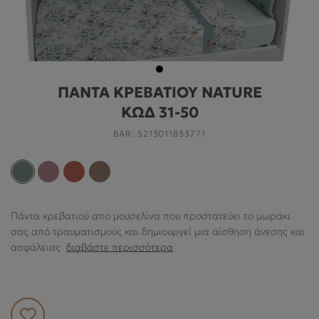
ΓΙΑ ΤΟ ΔΩΜΆΤΙΟ
ΓΙΑ ΤΟ ΠΑΙΧΝΊΔΙ
ΠΡΟΣΦΟΡΕΣ
ΠΑΝΤΑ ΚΡΕΒΑΤΙΟΥ NATURE
B2B
ΚΩΔ 31-50
ΝΕΑ
BAR:
5213011833771
HELP
Πάντα κρεβατιού απο μουσελίνα που
προστατεύει το μωράκι
Ο ΛΟΓΑΡΙΑΣΜΌΣ ΜΟΥ
σας από τραυματισμούς και δημιουργεί μια αίσθηση άνεσης και
ασφάλειας
διαβάστε περισσότερα
ABOUT US
ΠΛΗΡΟΦΟΡΙΕΣ