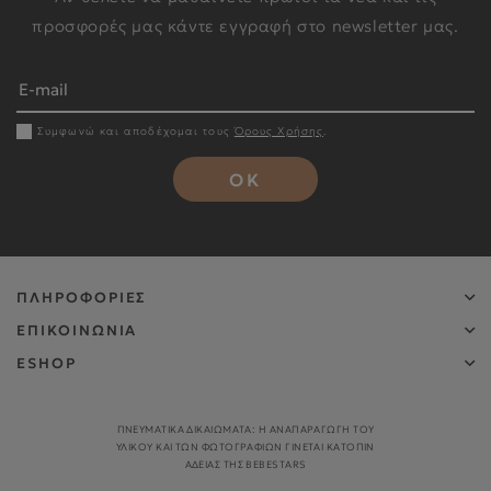
προσφορές μας κάντε εγγραφή στο newsletter μας.
Συμφωνώ και αποδέχομαι τους
Όρους Χρήσης
.
OK
ΠΛΗΡΟΦΟΡΙΕΣ
ΕΠΙΚΟΙΝΩΝΙΑ
ESHOP
ΠΝΕΥΜΑΤΙΚΑ ΔΙΚΑΙΩΜΑΤΑ: Η ΑΝΑΠΑΡΑΓΩΓΉ ΤΟΥ
ΥΛΙΚΟΎ ΚΑΙ ΤΩΝ ΦΩΤΟΓΡΑΦΙΏΝ ΓΊΝΕΤΑΙ ΚΑΤΌΠΙΝ
ΑΔΕΊΑΣ ΤΗΣ BEBESTARS