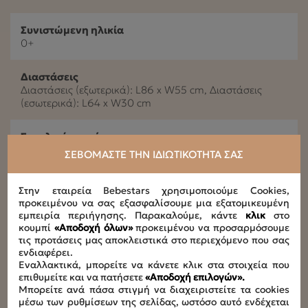
Συνιστώμενη ηλικία
0+
Διαστάσεις
Διαστάσεις (εξωτερικά): L86 x W55 cm, Διαστάσεις
(εσωτερικά): L64 x W30 cm
Συνολικό φορτίο
1,20kg
ΣΕΒΌΜΑΣΤΕ ΤΗΝ ΙΔΙΩΤΙΚΌΤΗΤΆ ΣΑΣ
Υλικά προϊόντος
Στην εταιρεία Bebestars χρησιμοποιούμε Cookies,
100% Βαμβάκι
προκειμένου να σας εξασφαλίσουμε μια εξατομικευμένη
εμπειρία περιήγησης. Παρακαλούμε, κάντε
κλικ
στο
κουμπί
«Αποδοχή όλων»
προκειμένου να προσαρμόσουμε
Οδηγίες καθαριότητας - συντήρησης
τις προτάσεις μας αποκλειστικά στο περιεχόμενο που σας
30°C πλυντήριο ,χαμηλές στροφές ,χωρίς λευκαντικά
ενδιαφέρει.
,οχι στεγνωτήριο
Εναλλακτικά, μπορείτε να κάνετε κλικ στα στοιχεία που
επιθυμείτε και να πατήσετε
«Αποδοχή επιλογών».
Μπορείτε ανά πάσα στιγμή να διαχειριστείτε τα cookies
μέσω των ρυθμίσεων της σελίδας, ωστόσο αυτό ενδέχεται