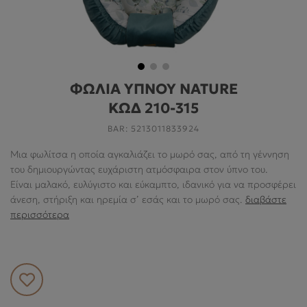
ΓΙΑ ΤΟ ΔΩΜΆΤΙΟ
ΓΙΑ ΤΟ ΠΑΙΧΝΊΔΙ
ΠΡΟΣΦΟΡΕΣ
ΦΩΛΙΑ ΥΠΝΟΥ NATURE
B2B
ΚΩΔ 210-315
ΝΕΑ
BAR:
5213011833924
HELP
Μια φωλίτσα η οποία αγκαλιάζει το μωρό σας, από τη γέννηση
του δημιουργώντας ευχάριστη ατμόσφαιρα στον ύπνο του.
Είναι μαλακό, ευλύγιστο και εύκαμπτο, ιδανικό για να προσφέρει
άνεση, στήριξη και ηρεμία σ’ εσάς και το μωρό σας.
διαβάστε
Ο ΛΟΓΑΡΙΑΣΜΌΣ ΜΟΥ
περισσότερα
ABOUT US
ΠΛΗΡΟΦΟΡΙΕΣ