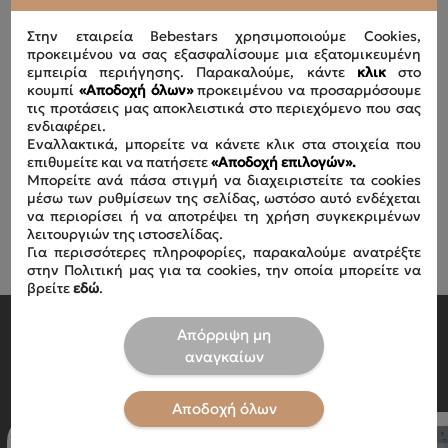
Στην εταιρεία Bebestars χρησιμοποιούμε Cookies,
προκειμένου να σας εξασφαλίσουμε μια εξατομικευμένη
εμπειρία περιήγησης. Παρακαλούμε, κάντε
κλικ
στο
κουμπί
«Αποδοχή όλων»
προκειμένου να προσαρμόσουμε
τις προτάσεις μας αποκλειστικά στο περιεχόμενο που σας
ενδιαφέρει.
Εναλλακτικά, μπορείτε να κάνετε κλικ στα στοιχεία που
επιθυμείτε και να πατήσετε
«Αποδοχή επιλογών».
Μπορείτε ανά πάσα στιγμή να διαχειριστείτε τα cookies
μέσω των ρυθμίσεων της σελίδας, ωστόσο αυτό ενδέχεται
να περιορίσει ή να αποτρέψει τη χρήση συγκεκριμένων
λειτουργιών της ιστοσελίδας.
Για περισσότερες πληροφορίες, παρακαλούμε ανατρέξτε
στην Πολιτική μας για τα cookies, την οποία μπορείτε να
βρείτε
εδώ
.
Απόρριψη μη
SHOP BY CATEGORY
αναγκαίων
Αποδοχή όλων