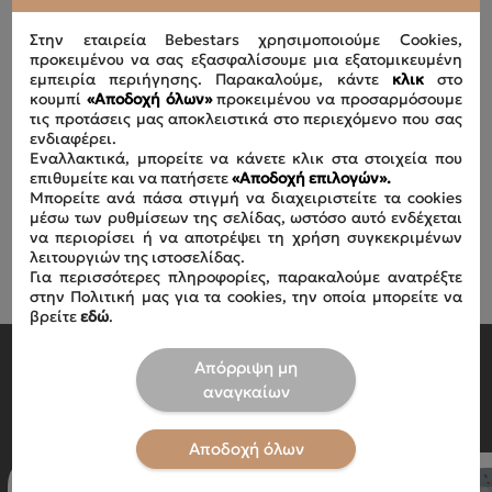
Στην εταιρεία Bebestars χρησιμοποιούμε Cookies,
προκειμένου να σας εξασφαλίσουμε μια εξατομικευμένη
εμπειρία περιήγησης. Παρακαλούμε, κάντε
κλικ
στο
κουμπί
«Αποδοχή όλων»
προκειμένου να προσαρμόσουμε
τις προτάσεις μας αποκλειστικά στο περιεχόμενο που σας
ενδιαφέρει.
Εναλλακτικά, μπορείτε να κάνετε κλικ στα στοιχεία που
επιθυμείτε και να πατήσετε
«Αποδοχή επιλογών».
Μπορείτε ανά πάσα στιγμή να διαχειριστείτε τα cookies
μέσω των ρυθμίσεων της σελίδας, ωστόσο αυτό ενδέχεται
να περιορίσει ή να αποτρέψει τη χρήση συγκεκριμένων
λειτουργιών της ιστοσελίδας.
Για περισσότερες πληροφορίες, παρακαλούμε ανατρέξτε
στην Πολιτική μας για τα cookies, την οποία μπορείτε να
βρείτε
εδώ
.
Απόρριψη μη
SHOP BY CATEGORY
αναγκαίων
Αποδοχή όλων