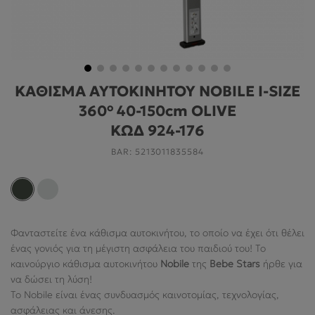
ΓΙΑ ΤΟ ΔΩΜΆΤΙΟ
ΓΙΑ ΤΟ ΠΑΙΧΝΊΔΙ
ΠΡΟΣΦΟΡΕΣ
ΚΑΘΙΣΜΑ ΑΥΤΟΚΙΝΗΤΟΥ NOBILE I-SIZE
B2B
360° 40-150cm OLIVE
ΝΕΑ
ΚΩΔ 924-176
BAR:
5213011835584
HELP
Ο ΛΟΓΑΡΙΑΣΜΌΣ ΜΟΥ
Φανταστείτε ένα κάθισμα αυτοκινήτου, το οποίο να έχει ότι θέλει
ένας γονιός για τη μέγιστη ασφάλεια του παιδιού του! Το
ABOUT US
καινούργιο κάθισμα αυτοκινήτου
Nobile
της
Bebe
Stars
ήρθε για
να δώσει τη λύση!
ΠΛΗΡΟΦΟΡΙΕΣ
Το Nobile είναι ένας συνδυασμός καινοτομίας, τεχνολογίας,
ασφάλειας και άνεσης.