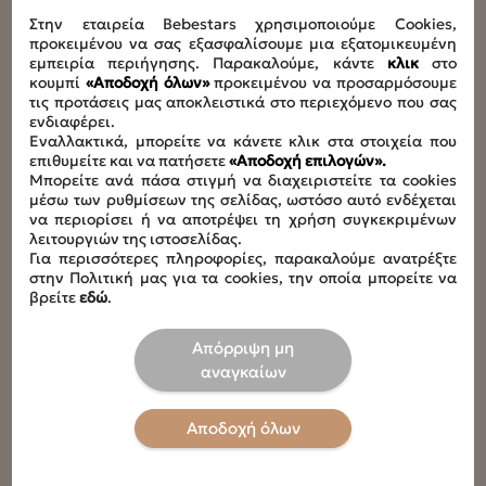
Στην εταιρεία Bebestars χρησιμοποιούμε Cookies,
Μέγιστο ύψος παιδιού
προκειμένου να σας εξασφαλίσουμε μια εξατομικευμένη
40-150cm
εμπειρία περιήγησης. Παρακαλούμε, κάντε
κλικ
στο
κουμπί
«Αποδοχή όλων»
προκειμένου να προσαρμόσουμε
τις προτάσεις μας αποκλειστικά στο περιεχόμενο που σας
Συνολικό φορτίο
ενδιαφέρει.
14,8kg
Εναλλακτικά, μπορείτε να κάνετε κλικ στα στοιχεία που
επιθυμείτε και να πατήσετε
«Αποδοχή επιλογών».
Μπορείτε ανά πάσα στιγμή να διαχειριστείτε τα cookies
Διαστάσεις καθίσματος με φορά πίσω
μέσω των ρυθμίσεων της σελίδας, ωστόσο αυτό ενδέχεται
L67 x W45 x H60cm
να περιορίσει ή να αποτρέψει τη χρήση συγκεκριμένων
λειτουργιών της ιστοσελίδας.
Για περισσότερες πληροφορίες, παρακαλούμε ανατρέξτε
Διαστάσεις καθίσματος με φορά εμπρός
στην Πολιτική μας για τα cookies, την οποία μπορείτε να
L52 x W45 x H60cm
βρείτε
εδώ
.
Ύψος από support leg
Απόρριψη μη
27-52,5cm
αναγκαίων
Ύψη προσκέφαλου
Αποδοχή όλων
60-82cm
Οδηγίες πλυσίματος