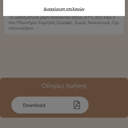
Διαχείριση επιλογών
Οδηγίες πλυσίματος
Τα υφασμάτινα μέρη πλένονται στους 30°C στο Χέρι η
στο Πλυντήριο Χαμηλές Στροφές ,Xωρίς λευκαντικά ,Oχι
στεγνωτήριο
Οδηγίες Χρήσης
Download