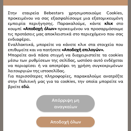
Τεχνικά Χαρακτηριστικά
Στην εταιρεία Bebestars χρησιμοποιούμε Cookies,
προκειμένου να σας εξασφαλίσουμε μια εξατομικευμένη
εμπειρία περιήγησης. Παρακαλούμε, κάντε
Μέγιστο ύψος παιδιού
κλικ
στο
κουμπί
«Αποδοχή όλων»
προκειμένου να προσαρμόσουμε
40-150cm
τις προτάσεις μας αποκλειστικά στο περιεχόμενο που σας
ενδιαφέρει.
Συνολικό φορτίο
Εναλλακτικά, μπορείτε να κάνετε κλικ στα στοιχεία που
14,8kg
επιθυμείτε και να πατήσετε
«Αποδοχή επιλογών».
Μπορείτε ανά πάσα στιγμή να διαχειριστείτε τα cookies
μέσω των ρυθμίσεων της σελίδας, ωστόσο αυτό ενδέχεται
Διαστάσεις καθίσματος με φορά πίσω
να περιορίσει ή να αποτρέψει τη χρήση συγκεκριμένων
L67 x W45 x H60cm
λειτουργιών της ιστοσελίδας.
Για περισσότερες πληροφορίες, παρακαλούμε ανατρέξτε
στην Πολιτική μας για τα cookies, την οποία μπορείτε να
Διαστάσεις καθίσματος με φορά εμπρός
βρείτε
εδώ
.
L52 x W45 x H60cm
Απόρριψη μη
Ύψος από support leg
αναγκαίων
27-52,5cm
Αποδοχή όλων
Ύψη προσκέφαλου
60-82cm