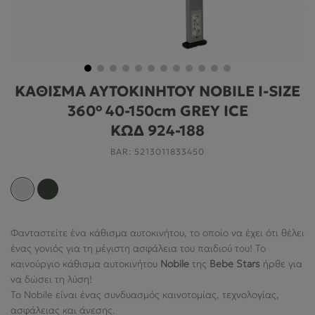
ΓΙΑ ΤΟ ΔΩΜΆΤΙΟ
ΓΙΑ ΤΟ ΠΑΙΧΝΊΔΙ
ΠΡΟΣΦΟΡΕΣ
ΚΑΘΙΣΜΑ ΑΥΤΟΚΙΝΗΤΟΥ NOBILE I-SIZE
B2B
360° 40-150cm GREY ICE
ΝΕΑ
ΚΩΔ 924-188
BAR:
5213011833450
HELP
Ο ΛΟΓΑΡΙΑΣΜΌΣ ΜΟΥ
Φανταστείτε ένα κάθισμα αυτοκινήτου, το οποίο να έχει ότι θέλει
ένας γονιός για τη μέγιστη ασφάλεια του παιδιού του! Το
ABOUT US
καινούργιο κάθισμα αυτοκινήτου
Nobile
της
Bebe
Stars
ήρθε για
να δώσει τη λύση!
ΠΛΗΡΟΦΟΡΙΕΣ
Το Nobile είναι ένας συνδυασμός καινοτομίας, τεχνολογίας,
ασφάλειας και άνεσης.