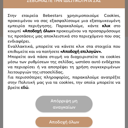
ΣΕΒΌΜΑΣΤΕ ΤΗΝ ΙΔΙΩΤΙΚΌΤΗΤΆ ΣΑΣ
Στην εταιρεία Bebestars χρησιμοποιούμε Cookies,
προκειμένου να σας εξασφαλίσουμε μια εξατομικευμένη
εμπειρία περιήγησης. Παρακαλούμε, κάντε
κλικ
στο
κουμπί
«Αποδοχή όλων»
προκειμένου να προσαρμόσουμε
τις προτάσεις μας αποκλειστικά στο περιεχόμενο που σας
ενδιαφέρει.
Εναλλακτικά, μπορείτε να κάνετε κλικ στα στοιχεία που
επιθυμείτε και να πατήσετε
«Αποδοχή επιλογών».
Μπορείτε ανά πάσα στιγμή να διαχειριστείτε τα cookies
μέσω των ρυθμίσεων της σελίδας, ωστόσο αυτό ενδέχεται
να περιορίσει ή να αποτρέψει τη χρήση συγκεκριμένων
Είδατε Πρόσφατα
λειτουργιών της ιστοσελίδας.
Για περισσότερες πληροφορίες, παρακαλούμε ανατρέξτε
στην Πολιτική μας για τα cookies, την οποία μπορείτε να
βρείτε
εδώ
.
Απόρριψη μη
αναγκαίων
Αποδοχή όλων