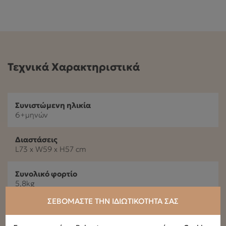
Τεχνικά Χαρακτηριστικά
Συνιστώμενη ηλικία
6+μηνών
Διαστάσεις
L73 x W59 x H57 cm
Συνολικό φορτίο
5,8kg
ΣΕΒΌΜΑΣΤΕ ΤΗΝ ΙΔΙΩΤΙΚΌΤΗΤΆ ΣΑΣ
Μέγιστο βάρος παιδιού
12kg