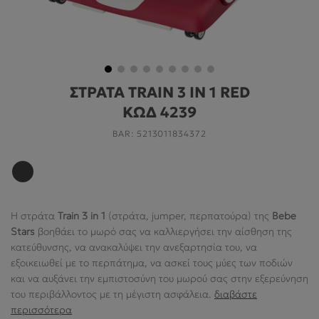
ΓΙΑ ΤΟ ΔΩΜΆΤΙΟ
ΓΙΑ ΤΟ ΠΑΙΧΝΊΔΙ
ΠΡΟΣΦΟΡΕΣ
ΣΤΡΑΤΑ TRAIN 3 ΙΝ 1 RED
B2B
ΚΩΔ 4239
ΝΕΑ
BAR:
5213011834372
HELP
Η στράτα
Train
3 in 1
(στράτα, jumper, περπατούρα) της
Bebe
Ο ΛΟΓΑΡΙΑΣΜΌΣ ΜΟΥ
Stars
βοηθάει το μωρό σας να καλλιεργήσει την αίσθηση της
κατεύθυνσης, να ανακαλύψει την ανεξαρτησία του, να
ABOUT US
εξοικειωθεί με το περπάτημα, να ασκεί τους μύες των ποδιών
και να αυξάνει την εμπιστοσύνη του μωρού σας στην εξερεύνηση
ΠΛΗΡΟΦΟΡΙΕΣ
του περιβάλλοντος με τη μέγιστη ασφάλεια.
διαβάστε
περισσότερα