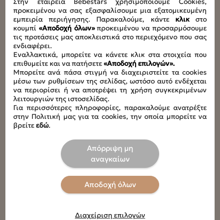
Στην εταιρεία Bebestars χρησιμοποιούμε Cookies,
προκειμένου να σας εξασφαλίσουμε μια εξατομικευμένη
Οδηγίες καθαριότητας - συντήρησης
εμπειρία περιήγησης. Παρακαλούμε, κάντε
κλικ
στο
Τα υφασμάτινα μέρη πλένονται στους 30°C στο Χέρι
κουμπί
«Αποδοχή όλων»
προκειμένου να προσαρμόσουμε
,Xωρίς λευκαντικά ,Oχι στεγνωτήριο
τις προτάσεις μας αποκλειστικά στο περιεχόμενο που σας
ενδιαφέρει.
Εναλλακτικά, μπορείτε να κάνετε κλικ στα στοιχεία που
επιθυμείτε και να πατήσετε
«Αποδοχή επιλογών».
Μπορείτε ανά πάσα στιγμή να διαχειριστείτε τα cookies
μέσω των ρυθμίσεων της σελίδας, ωστόσο αυτό ενδέχεται
να περιορίσει ή να αποτρέψει τη χρήση συγκεκριμένων
Οδηγίες Χρήσης
λειτουργιών της ιστοσελίδας.
Για περισσότερες πληροφορίες, παρακαλούμε ανατρέξτε
στην Πολιτική μας για τα cookies, την οποία μπορείτε να
βρείτε
εδώ
.
Download
Απόρριψη μη
αναγκαίων
Αποδοχή όλων
Διαχείριση επιλογών