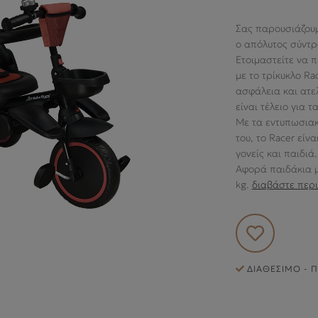
Σας παρουσιάζουμ
o απόλυτος σύντρ
Ετοιμαστείτε να 
με το τρίκυκλο Ra
ασφάλεια και ατε
είναι τέλειο για 
Με τα εντυπωσιακ
του, το Racer είν
γονείς και παιδιά.
Αφορά παιδάκια μ
kg.
διαβάστε περ
ΔΙΑΘΈΣΙΜΟ - Π