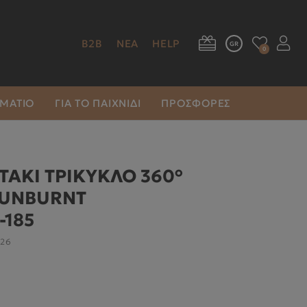
B2B
ΝΕΑ
HELP
GR
0
ΩΜΆΤΙΟ
ΓΙΑ ΤΟ ΠΑΙΧΝΊΔΙ
ΠΡΟΣΦΟΡΕΣ
ΑΚΙ ΤΡΙΚΥΚΛΟ 360°
SUNBURNT
-185
426