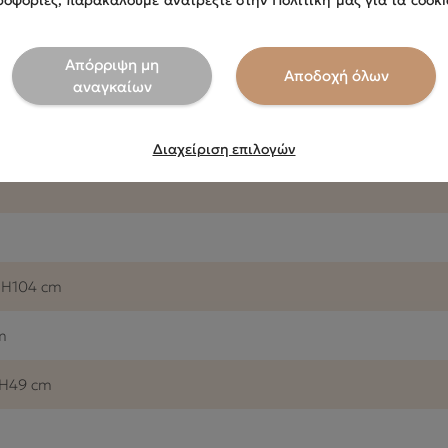
οφορίες, παρακαλούμε ανατρέξτε στην Πολιτική μας για τα cooki
Απόρριψη μη
Αποδοχή όλων
αναγκαίων
Διαχείριση επιλογών
x H104 cm
m
 H49 cm