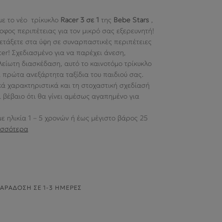
ε το νέο τρίκυκλο
Racer 3 σε 1
της
Bebe
Stars
,
οφος περιπέτειας για τον μικρό σας εξερευνητή!
πετάξετε στα ύψη σε συναρπαστικές περιπέτειες
cer! Σχεδιασμένο για να παρέχει άνεση,
λείωτη διασκέδαση, αυτό το καινοτόμο τρίκυκλο
τα πρώτα ανεξάρτητα ταξίδια του παιδιού σας.
ά χαρακτηριστικά και τη στοχαστική σχεδίασή
αι βέβαιο ότι θα γίνει αμέσως αγαπημένο για
ε ηλικία 1 – 5 χρονών ή έως μέγιστο βάρος 25
ισσότερα
ΑΡΆΔΟΣΗ ΣΕ 1-3 ΗΜΈΡΕΣ