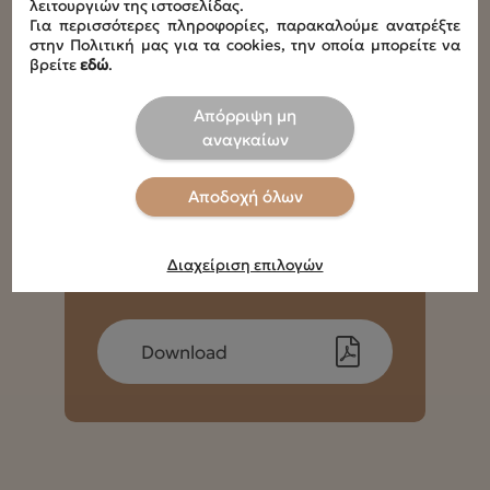
λειτουργιών της ιστοσελίδας.
Διαστάσεις
Για περισσότερες πληροφορίες, παρακαλούμε ανατρέξτε
Διαστάσεις κούνιας: L66 x W64 x H72 cm, Διαστάσεις
στην Πολιτική μας για τα cookies, την οποία μπορείτε να
καθίσματος: L70 x W50 cm
βρείτε
εδώ
.
Απόρριψη μη
Οδηγίες καθαριότητας - συντήρησης
30°C στο Χέρι ,Xωρίς λευκαντικά ,Oχι στεγνωτήριο
αναγκαίων
Αποδοχή όλων
Διαχείριση επιλογών
Οδηγίες Χρήσης
Download