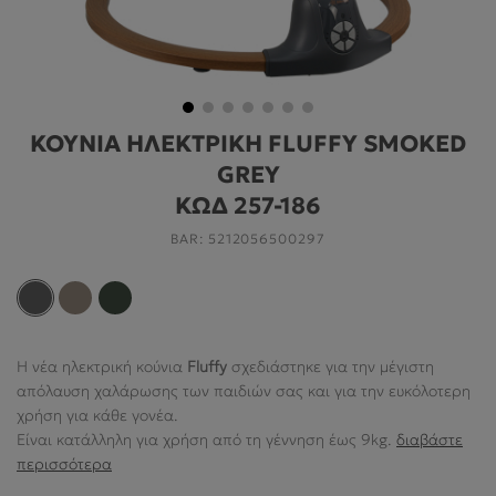
ΓΙΑ ΤΟ ΔΩΜΆΤΙΟ
ΓΙΑ ΤΟ ΠΑΙΧΝΊΔΙ
ΠΡΟΣΦΟΡΕΣ
ΚΟΥΝΙΑ ΗΛΕΚΤΡΙΚΗ FLUFFY SMOKED
B2B
GREY
ΝΕΑ
ΚΩΔ 257-186
BAR:
5212056500297
HELP
Ο ΛΟΓΑΡΙΑΣΜΌΣ ΜΟΥ
Η νέα ηλεκτρική κούνια
Fluffy
σχεδιάστηκε για την μέγιστη
απόλαυση χαλάρωσης των παιδιών σας και για την ευκόλοτερη
ABOUT US
χρήση για κάθε γονέα.
Είναι κατάλληλη για χρήση από τη γέννηση έως 9kg.
διαβάστε
ΠΛΗΡΟΦΟΡΙΕΣ
περισσότερα