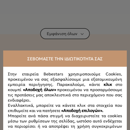
Εμφάνιση όλων
Τεχνικά Χαρακτηριστικά
ΣΕΒΌΜΑΣΤΕ ΤΗΝ ΙΔΙΩΤΙΚΌΤΗΤΆ ΣΑΣ
Στην εταιρεία Bebestars χρησιμοποιούμε Cookies,
Συνιστώμενη ηλικία
προκειμένου να σας εξασφαλίσουμε μια εξατομικευμένη
0+
εμπειρία περιήγησης. Παρακαλούμε, κάντε
κλικ
στο
κουμπί
«Αποδοχή όλων»
προκειμένου να προσαρμόσουμε
τις προτάσεις μας αποκλειστικά στο περιεχόμενο που σας
Μέγιστο βάρος παιδιού
ενδιαφέρει.
9kg
Εναλλακτικά, μπορείτε να κάνετε κλικ στα στοιχεία που
επιθυμείτε και να πατήσετε
«Αποδοχή επιλογών».
Μπορείτε ανά πάσα στιγμή να διαχειριστείτε τα cookies
Συνολικό φορτίο
μέσω των ρυθμίσεων της σελίδας, ωστόσο αυτό ενδέχεται
3,6kg
να περιορίσει ή να αποτρέψει τη χρήση συγκεκριμένων