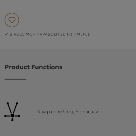
ΕΞΥΠΗΡΈΤΗΣΗ ΠΕΛΑΤΏΝ
ΔΙΑΘΈΣΙΜΟ - ΠΑΡΆΔΟΣΗ ΣΕ 1-3 ΗΜΈΡΕΣ
Product Functions
Ζώνη ασφαλείας 5 σημείων