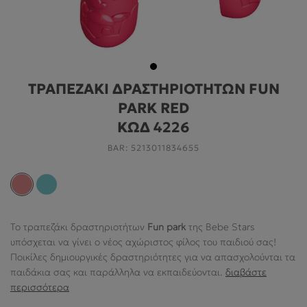
ΓΙΑ ΤΟ ΔΩΜΆΤΙΟ
ΓΙΑ ΤΟ ΠΑΙΧΝΊΔΙ
ΠΡΟΣΦΟΡΕΣ
ΤΡΑΠΕΖΑΚΙ ΔΡΑΣΤΗΡΙΟΤΗΤΩΝ FUN
B2B
PARK RED
ΝΕΑ
ΚΩΔ 4226
BAR:
5213011834655
HELP
Ο ΛΟΓΑΡΙΑΣΜΌΣ ΜΟΥ
Το τραπεζάκι δραστηριοτήτων
Fun park
της Bebe Stars
υπόσχεται να γίνει ο νέος αχώριστος φίλος του παιδιού σας!
ABOUT US
Ποικίλες δημιουργικές δραστηριότητες για να απασχολούνται τα
παιδάκια σας και παράλληλα να εκπαιδεύονται.
διαβάστε
ΠΛΗΡΟΦΟΡΙΕΣ
περισσότερα