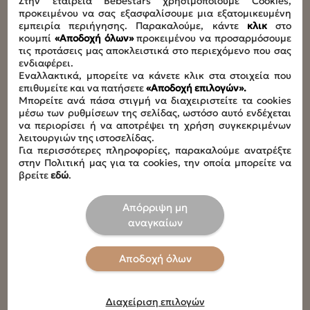
Στην εταιρεία Bebestars χρησιμοποιούμε Cookies,
Οδηγίες καθαριότητας - συντήρησης
προκειμένου να σας εξασφαλίσουμε μια εξατομικευμένη
Καθαρίστε με νωπό πανί και στεγνώστε καλά ,Μην
εμπειρία περιήγησης. Παρακαλούμε, κάντε
κλικ
στο
χρησιμοποιείτε καθαριστικά με χλωρίνη ,οινόπνευμα η
κουμπί
«Αποδοχή όλων»
προκειμένου να προσαρμόσουμε
αμμωνία
τις προτάσεις μας αποκλειστικά στο περιεχόμενο που σας
ενδιαφέρει.
Εναλλακτικά, μπορείτε να κάνετε κλικ στα στοιχεία που
επιθυμείτε και να πατήσετε
«Αποδοχή επιλογών».
Μπορείτε ανά πάσα στιγμή να διαχειριστείτε τα cookies
μέσω των ρυθμίσεων της σελίδας, ωστόσο αυτό ενδέχεται
να περιορίσει ή να αποτρέψει τη χρήση συγκεκριμένων
Οδηγίες Χρήσης
λειτουργιών της ιστοσελίδας.
Για περισσότερες πληροφορίες, παρακαλούμε ανατρέξτε
στην Πολιτική μας για τα cookies, την οποία μπορείτε να
βρείτε
εδώ
.
Download
Απόρριψη μη
αναγκαίων
Αποδοχή όλων
Διαχείριση επιλογών