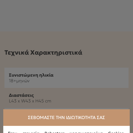
Τεχνικά Χαρακτηριστικά
Συνιστώμενη ηλικία
18+μηνών
Διαστάσεις
L43 x W43 x H45 cm
Συνολικό φορτίο
ΣΕΒΌΜΑΣΤΕ ΤΗΝ ΙΔΙΩΤΙΚΌΤΗΤΆ ΣΑΣ
2,66kg