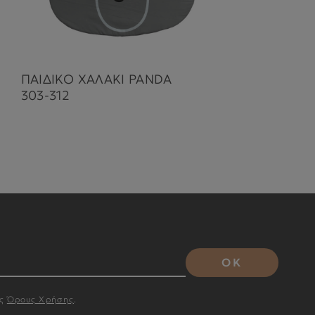
ΠΑΙΔΙΚΟ ΧΑΛΑΚΙ PANDA
ΑΛ
303-312
30
OK
υς
Όρους Χρήσης
.