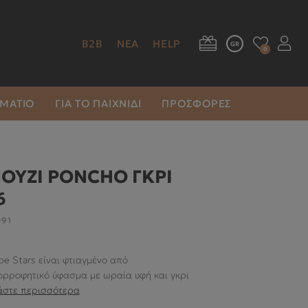
B2B
ΝΕΑ
HELP
GR
0
ΩΜΆΤΙΟ
ΓΙΑ ΤΟ ΠΑΙΧΝΊΔΙ
ΠΡΟΣΦΟΡΕΣ
ΟΥΖΙ PONCHO ΓΚΡΙ
6
091
be Stars είναι φτιαγμένο από
ρροφητικό ύφασμα με ωραία υφή και γκρι
άστε περισσότερα