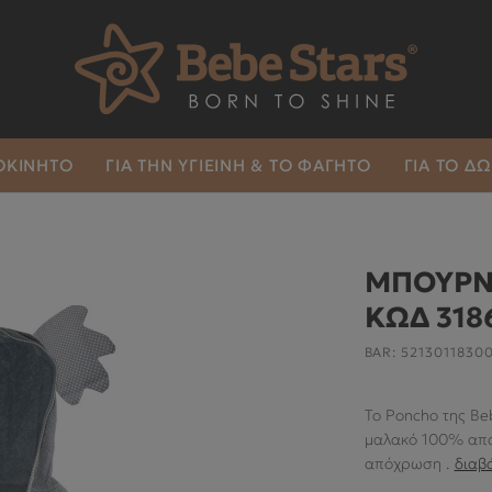
ΤΟΚΙΝΗΤΟ
ΓΙΑ ΤΗΝ ΥΓΙΕΙΝΉ & ΤΟ ΦΑΓΗΤΌ
ΓΙΑ ΤΟ Δ
ΜΠΟΥΡΝ
ΚΩΔ 318
BAR:
5213011830
Το Poncho της Be
μαλακό
100%
απο
απόχρωση .
διαβ