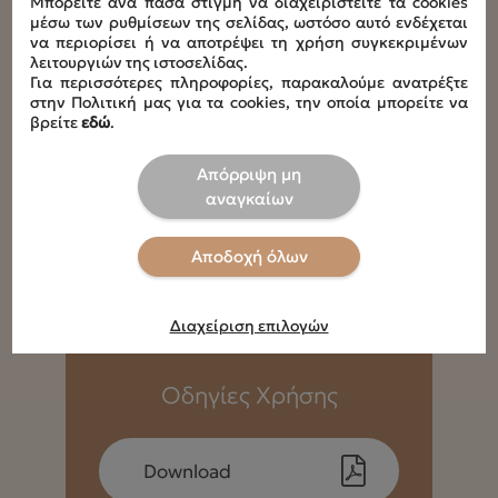
Μπορείτε ανά πάσα στιγμή να διαχειριστείτε τα cookies
L44 x W43 x H61 cm
μέσω των ρυθμίσεων της σελίδας, ωστόσο αυτό ενδέχεται
να περιορίσει ή να αποτρέψει τη χρήση συγκεκριμένων
Διαστάσεις καθίσματος με ανάκλιση
λειτουργιών της ιστοσελίδας.
L50 x W43 x H61 cm
Για περισσότερες πληροφορίες, παρακαλούμε ανατρέξτε
στην Πολιτική μας για τα cookies, την οποία μπορείτε να
βρείτε
εδώ
.
Ύψη προσκέφαλου
H61 - H81 cm
Απόρριψη μη
αναγκαίων
Οδηγίες πλυσίματος
30°C Πλυντήριο ,Xαμηλές στροφές ,Xωρίς λευκαντικά
,Oχι στεγνωτήριο
Αποδοχή όλων
Διαχείριση επιλογών
Οδηγίες Χρήσης
Download