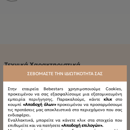
Τεχνικά Χαρακτηριστικά
ΣΕΒΌΜΑΣΤΕ ΤΗΝ ΙΔΙΩΤΙΚΌΤΗΤΆ ΣΑΣ
Μέγιστο ύψος παιδιού
Στην εταιρεία Bebestars χρησιμοποιούμε Cookies,
H100 - H150 cm
προκειμένου να σας εξασφαλίσουμε μια εξατομικευμένη
εμπειρία περιήγησης. Παρακαλούμε, κάντε
κλικ
στο
κουμπί
«Αποδοχή όλων»
προκειμένου να προσαρμόσουμε
Συνολικό φορτίο
τις προτάσεις μας αποκλειστικά στο περιεχόμενο που σας
7,4kg
ενδιαφέρει.
Εναλλακτικά, μπορείτε να κάνετε κλικ στα στοιχεία που
επιθυμείτε και να πατήσετε
«Αποδοχή επιλογών».
Διαστάσεις καθίσματος με φορά εμπρός