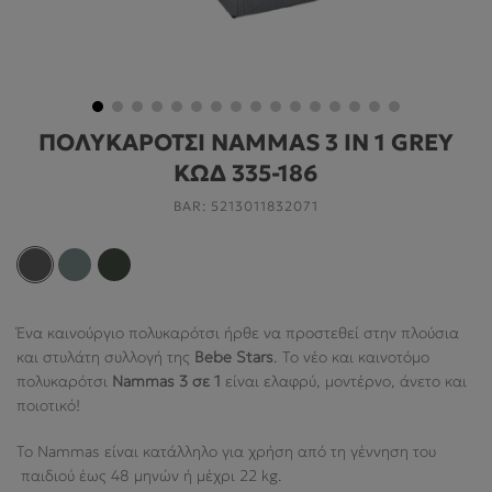
ΓΙΑ ΤΟ ΔΩΜΆΤΙΟ
ΓΙΑ ΤΟ ΠΑΙΧΝΊΔΙ
ΠΡΟΣΦΟΡΕΣ
ΠΟΛΥΚΑΡΟΤΣΙ NAMMAS 3 IN 1 GREY
B2B
ΚΩΔ 335-186
ΝΕΑ
BAR:
5213011832071
HELP
Ένα καινούργιο πολυκαρότσι ήρθε να προστεθεί στην πλούσια
Ο ΛΟΓΑΡΙΑΣΜΌΣ ΜΟΥ
και στυλάτη συλλογή της
Bebe Stars
. Το νέο και καινοτόμο
πολυκαρότσι
Nammas 3 σε 1
είναι ελαφρύ, μοντέρνο, άνετο και
ABOUT US
ποιοτικό!
ΠΛΗΡΟΦΟΡΙΕΣ
Το Nammas είναι κατάλληλο για χρήση από τη γέννηση του
παιδιού έως 48 μηνών ή μέχρι 22 kg.