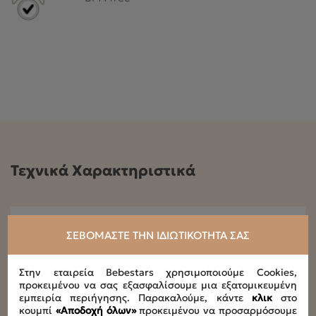
Τεχνικά Χαρακτηριστικά
Συνιστώμενη ηλικία
ΣΕΒΌΜΑΣΤΕ ΤΗΝ ΙΔΙΩΤΙΚΌΤΗΤΆ ΣΑΣ
0+
Μέγιστο βάρος παιδιού
Στην εταιρεία Bebestars χρησιμοποιούμε Cookies,
προκειμένου να σας εξασφαλίσουμε μια εξατομικευμένη
15kg
εμπειρία περιήγησης. Παρακαλούμε, κάντε
κλικ
στο
κουμπί
«Αποδοχή όλων»
προκειμένου να προσαρμόσουμε