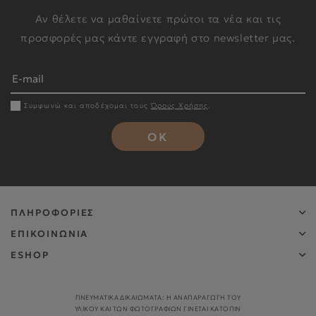
Αν θέλετε να μαθαίνετε πρώτοι τα νέα και τις
προσφορές μας κάντε εγγραφή στο newsletter μας.
Συμφωνώ και αποδέχομαι τους
Όρους Χρήσης
.
OK
ΠΛΗΡΟΦΟΡΙΕΣ
ΕΠΙΚΟΙΝΩΝΙΑ
ESHOP
ΠΝΕΥΜΑΤΙΚΑ ΔΙΚΑΙΩΜΑΤΑ: Η ΑΝΑΠΑΡΑΓΩΓΉ ΤΟΥ
ΥΛΙΚΟΎ ΚΑΙ ΤΩΝ ΦΩΤΟΓΡΑΦΙΏΝ ΓΊΝΕΤΑΙ ΚΑΤΌΠΙΝ