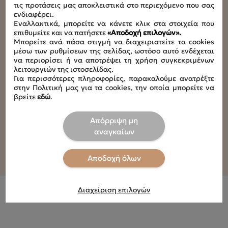
Διαστάσεις
τις προτάσεις μας αποκλειστικά στο περιεχόμενο που σας
L92 x W52 x H27 cm
ενδιαφέρει.
Εναλλακτικά, μπορείτε να κάνετε κλικ στα στοιχεία που
επιθυμείτε και να πατήσετε
«Αποδοχή επιλογών».
Συνολικό φορτίο
Μπορείτε ανά πάσα στιγμή να διαχειριστείτε τα cookies
1,68kg
μέσω των ρυθμίσεων της σελίδας, ωστόσο αυτό ενδέχεται
να περιορίσει ή να αποτρέψει τη χρήση συγκεκριμένων
λειτουργιών της ιστοσελίδας.
Συμβατότητα
Για περισσότερες πληροφορίες, παρακαλούμε ανατρέξτε
στην Πολιτική μας για τα cookies, την οποία μπορείτε να
ΒΑΣΗ ΜΠΑΝΙΕΡΑΣ OCEAN (11-10)
βρείτε
εδώ
.
Απόρριψη μη
αναγκαίων
Αποδοχή όλων
Διαχείριση επιλογών