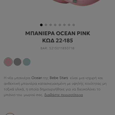
ΓΙΑ ΤΟ ΔΩΜΆΤΙΟ
ΓΙΑ ΤΟ ΠΑΙΧΝΊΔΙ
ΠΡΟΣΦΟΡΕΣ
ΜΠΑΝΙΕΡΑ OCEAN PINK
B2B
ΚΩΔ 22-185
ΝΕΑ
BAR:
5213011830718
HELP
Η νέα μπανιέρα
Ocean
της
Bebe Stars
είναι μια ισχυρή και
Ο ΛΟΓΑΡΙΑΣΜΌΣ ΜΟΥ
ανθεκτική μπανιέρα κατασκευασμένη με υψηλής ποιότητας μη
τοξικά υλικά, η οποία δημιουργήθηκε για να διευκολύνει το
ABOUT US
μπάνιο του μωρού σας.
διαβάστε περισσότερα
ΠΛΗΡΟΦΟΡΙΕΣ