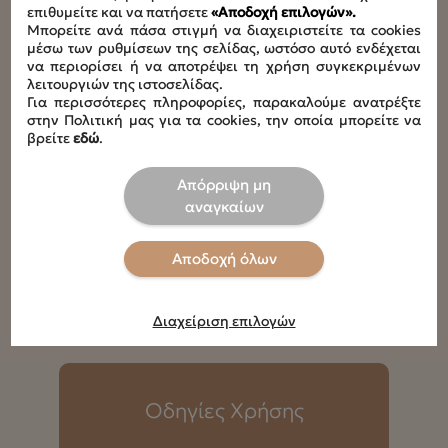
0-11kg
επιθυμείτε και να πατήσετε
«Αποδοχή επιλογών».
Μπορείτε ανά πάσα στιγμή να διαχειριστείτε τα cookies
μέσω των ρυθμίσεων της σελίδας, ωστόσο αυτό ενδέχεται
Διαστάσεις ανοιχτό
να περιορίσει ή να αποτρέψει τη χρήση συγκεκριμένων
L77 x W69 x H101 cm
λειτουργιών της ιστοσελίδας.
Για περισσότερες πληροφορίες, παρακαλούμε ανατρέξτε
στην Πολιτική μας για τα cookies, την οποία μπορείτε να
Διαστάσεις κλειστό
βρείτε
εδώ
.
L72,5 x W22 x H108 cm
Απόρριψη μη
Διαστάσεις αποσπώμενης αλλαξιέρας
αναγκαίων
L77 x W45 x H10 cm
Αποδοχή όλων
Συνολικό φορτίο
7,6kg
Διαχείριση επιλογών
Οδηγίες Χρήσης