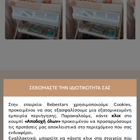
ΣΕΒΌΜΑΣΤΕ ΤΗΝ ΙΔΙΩΤΙΚΌΤΗΤΆ ΣΑΣ
Τεχνικά Χαρακτηριστικά
Στην εταιρεία Bebestars χρησιμοποιούμε Cookies,
προκειμένου να σας εξασφαλίσουμε μια εξατομικευμένη
εμπειρία περιήγησης. Παρακαλούμε, κάντε
κλικ
στο
Συνιστώμενη ηλικία
κουμπί
«Αποδοχή όλων»
προκειμένου να προσαρμόσουμε
0+
τις προτάσεις μας αποκλειστικά στο περιεχόμενο που σας
ενδιαφέρει.
Μέγιστο βάρος παιδιού
Εναλλακτικά, μπορείτε να κάνετε κλικ στα στοιχεία που