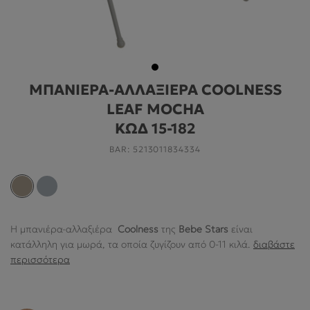
ΓΙΑ ΤΟ ΔΩΜΆΤΙΟ
ΓΙΑ ΤΟ ΠΑΙΧΝΊΔΙ
ΠΡΟΣΦΟΡΕΣ
ΜΠΑΝΙΕΡΑ-ΑΛΛΑΞΙΕΡΑ COOLNESS
B2B
LEAF MOCHA
ΝΕΑ
ΚΩΔ 15-182
BAR:
5213011834334
HELP
Ο ΛΟΓΑΡΙΑΣΜΌΣ ΜΟΥ
Η μπανιέρα-αλλαξιέρα
Coolness
της
Bebe Stars
είναι
κατάλληλη για μωρά, τα οποία ζυγίζουν από 0-11 κιλά.
διαβάστε
ABOUT US
περισσότερα
ΠΛΗΡΟΦΟΡΙΕΣ