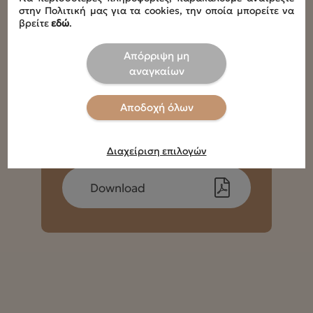
στην Πολιτική μας για τα cookies, την οποία μπορείτε να
βρείτε
εδώ
.
Οδηγίες πλυσίματος
Τα υφασμάτινα μέρη πλένονται στους 30°C στο Χέρι
,Xωρίς λευκαντικά ,Oχι στεγνωτήριο
Απόρριψη μη
αναγκαίων
Αποδοχή όλων
Οδηγίες Χρήσης
Διαχείριση επιλογών
Download