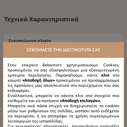
Τεχνικά Χαρακτηριστικά
Συνιστώμενη ηλικία
6+months
ΣΕΒΌΜΑΣΤΕ ΤΗΝ ΙΔΙΩΤΙΚΌΤΗΤΆ ΣΑΣ
Μέγιστο βάρος παιδιού
Στην εταιρεία Bebestars χρησιμοποιούμε Cookies,
15kg
προκειμένου να σας εξασφαλίσουμε μια εξατομικευμένη
εμπειρία περιήγησης. Παρακαλούμε, κάντε
κλικ
στο
Διαστάσεις ανοιχτό
κουμπί
«Αποδοχή όλων»
προκειμένου να προσαρμόσουμε
L75 x W52 x H103 cm
τις προτάσεις μας αποκλειστικά στο περιεχόμενο που σας
ενδιαφέρει.
Εναλλακτικά, μπορείτε να κάνετε κλικ στα στοιχεία που
Διαστάσεις κλειστό
επιθυμείτε και να πατήσετε
«Αποδοχή επιλογών».
L52 x W30 x H76 cm
Μπορείτε ανά πάσα στιγμή να διαχειριστείτε τα cookies
μέσω των ρυθμίσεων της σελίδας, ωστόσο αυτό ενδέχεται
να περιορίσει ή να αποτρέψει τη χρήση συγκεκριμένων
Συνολικό φορτίο
λειτουργιών της ιστοσελίδας.
6kg
Για περισσότερες πληροφορίες, παρακαλούμε ανατρέξτε