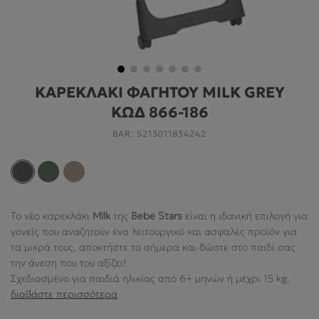
ΓΙΑ ΤΟ ΔΩΜΆΤΙΟ
ΓΙΑ ΤΟ ΠΑΙΧΝΊΔΙ
ΠΡΟΣΦΟΡΕΣ
ΚΑΡΕΚΛΑΚΙ ΦΑΓΗΤΟΥ MILK GREY
B2B
ΚΩΔ 866-186
ΝΕΑ
BAR:
5213011834242
HELP
Το νέο καρεκλάκι
Milk
της
Bebe Stars
είναι η ιδανική επιλογή για
Ο ΛΟΓΑΡΙΑΣΜΌΣ ΜΟΥ
γονείς που αναζητούν ένα λειτουργικό και ασφαλές προϊόν για
τα μικρά τους, αποκτήστε το σήμερα και δώστε στο παιδί σας
ABOUT US
την άνεση που του αξίζει!
Σχεδιασμένο για παιδιά ηλικίας από 6+ μηνών ή μέχρι 15 kg.
ΠΛΗΡΟΦΟΡΙΕΣ
διαβάστε περισσότερα