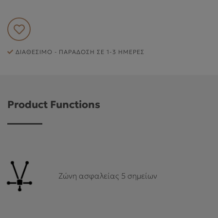
ΕΞΥΠΗΡΈΤΗΣΗ ΠΕΛΑΤΏΝ
ΔΙΑΘΈΣΙΜΟ - ΠΑΡΆΔΟΣΗ ΣΕ 1-3 ΗΜΈΡΕΣ
Product Functions
Ζώνη ασφαλείας 5 σημείων