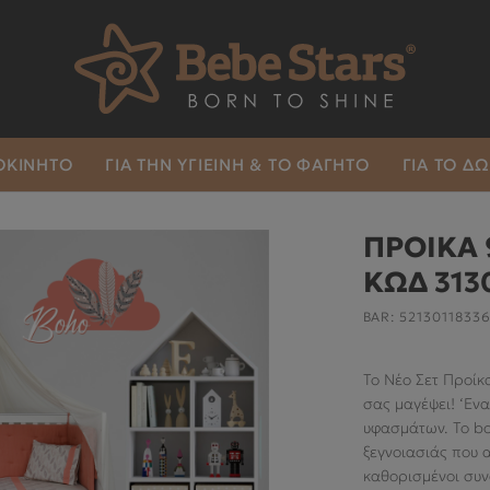
ΤΟΚΙΝΗΤΟ
ΓΙΑ ΤΗΝ ΥΓΙΕΙΝΉ & ΤΟ ΦΑΓΗΤΌ
ΓΙΑ ΤΟ Δ
ΠΡΟΙΚΑ 
ΚΩΔ 313
BAR:
5213011833
Το Νέο Σετ Προίκ
σας μαγέψει! ‘Eν
υφασμάτων. Το bo
ξεγνοιασιάς που 
καθορισμένοι συν