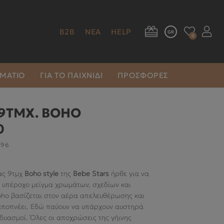
B2B
ΝΕΑ
HELP
GR
0
ΩΜΆΤΙΟ
ΓΙΑ ΤΟ ΠΑΙΧΝΊΔΙ
ΠΡΟΣΦΟΡΕΣ
9ΤΜΧ. BOHO
0
696
ας 9τμχ
Boho style
της
Bebe Stars
ήρθε για να
α υπέροχο μείγμα χρωμάτων, σχεδίων και
ho βασίζεται στον αέρα απελευθέρωσης και
αποπνέει. Εδώ παύουν να υπάρχουν αυστηρά
δυασμοί. Όλες οι αποχρώσεις της γήινης