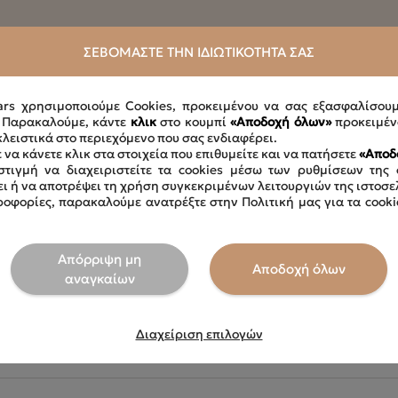
ΣΕΒΌΜΑΣΤΕ ΤΗΝ ΙΔΙΩΤΙΚΌΤΗΤΆ ΣΑΣ
ιο ,Xαμηλές στροφές ,Xωρίς λευκαντικά ,Oχι στεγνωτήριο
ars χρησιμοποιούμε Cookies, προκειμένου να σας εξασφαλίσου
. Παρακαλούμε, κάντε
κλικ
στο κουμπί
«Αποδοχή όλων»
προκειμέν
κλειστικά στο περιεχόμενο που σας ενδιαφέρει.
 να κάνετε κλικ στα στοιχεία που επιθυμείτε και να πατήσετε
«Αποδ
τιγμή να διαχειριστείτε τα cookies μέσω των ρυθμίσεων της 
ει ή να αποτρέψει τη χρήση συγκεκριμένων λειτουργιών της ιστοσε
οφορίες, παρακαλούμε ανατρέξτε στην Πολιτική μας για τα cooki
Απόρριψη μη
Αποδοχή όλων
αναγκαίων
Διαχείριση επιλογών