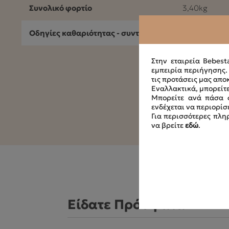
Συνολικό φορτίο
3,40kg
Οδηγίες καθαριότητας - συντήρησης
30°C Πλυντήρ
Στην εταιρεία Bebest
εμπειρία περιήγησης
τις προτάσεις μας απο
Εναλλακτικά, μπορείτε
Μπορείτε ανά πάσα σ
ενδέχεται να περιορίσ
Για περισσότερες πληρ
να βρείτε
εδώ
.
Είδατε Πρόσφατα